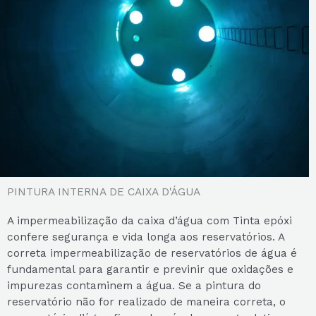
PINTURA INTERNA DE CAIXA D'ÁGUA
A impermeabilização da caixa d’água com Tinta epóxi
confere segurança e vida longa aos reservatórios. A
correta impermeabilização de reservatórios de água é
fundamental para garantir e previnir que oxidações e
impurezas contaminem a água. Se a pintura do
reservatório não for realizado de maneira correta, o