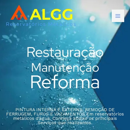
Ir
para
o
conteúdo
Restauração
Manutenção
Reforma
PINTURA INTERNA E EXTERNA; REMOÇÃO DE
FERRUGEM, FUROS E VAZAMENTOS Em reservatórios
metálicos d’água. Conheça abaixo os principais
Serviços que realizamos.