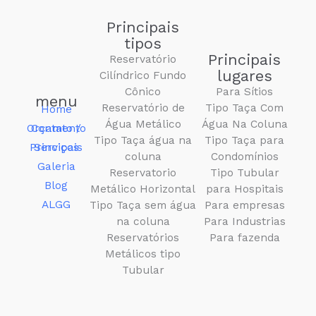
Principais
tipos
Principais
Reservatório
lugares
Cilíndrico Fundo
Cônico
Para Sítios
menu
Reservatório de
Tipo Taça Com
Home
Água Metálico
Água Na Coluna
Contato / Orçamento
Tipo Taça água na
Tipo Taça para
Principais Serviços
coluna
Condomínios
Galeria
Reservatorio
Tipo Tubular
Blog
Metálico Horizontal
para Hospitais
ALGG
Tipo Taça sem água
Para empresas
na coluna
Para Industrias
Reservatórios
Para fazenda
Metálicos tipo
Tubular