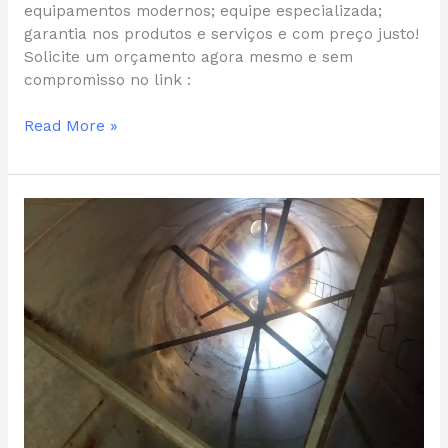
equipamentos modernos; equipe especializada;
garantia nos produtos e serviços e com preço justo!
Solicite um orçamento agora mesmo e sem
compromisso no link :
Read More »
QUANTO
CUSTA
A
REFORMA
DE
UMA
CAIXA
D’ÁGUA?