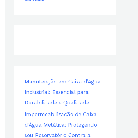
s
a
r
p
o
r
:
Manutenção em Caixa d’Água
Industrial: Essencial para
Durabilidade e Qualidade
Impermeabilização de Caixa
d’Água Metálica: Protegendo
seu Reservatório Contra a