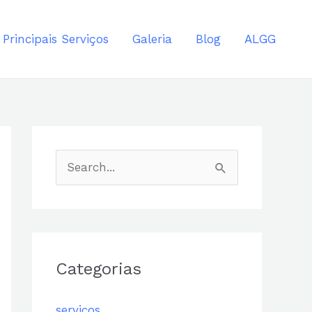
Principais Serviços
Galeria
Blog
ALGG
P
e
s
q
u
Categorias
i
servicos