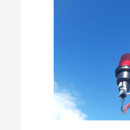
“spda”
para
caixas
d’água