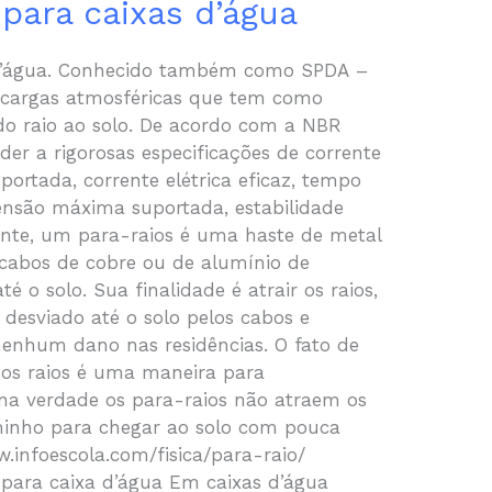
 para caixas d’água
s d’água. Conhecido também como SPDA –
scargas atmosféricas que tem como
do raio ao solo. De acordo com a NBR
der a rigorosas especificações de corrente
ortada, corrente elétrica eficaz, tempo
ensão máxima suportada, estabilidade
ente, um para-raios é uma haste de metal
cabos de cobre ou de alumínio de
é o solo. Sua finalidade é atrair os raios,
é desviado até o solo pelos cabos e
nenhum dano nas residências. O fato de
 os raios é uma maneira para
a verdade os para-raios não atraem os
minho para chegar ao solo com pouca
ww.infoescola.com/fisica/para-raio/
 para caixa d’água Em caixas d’água