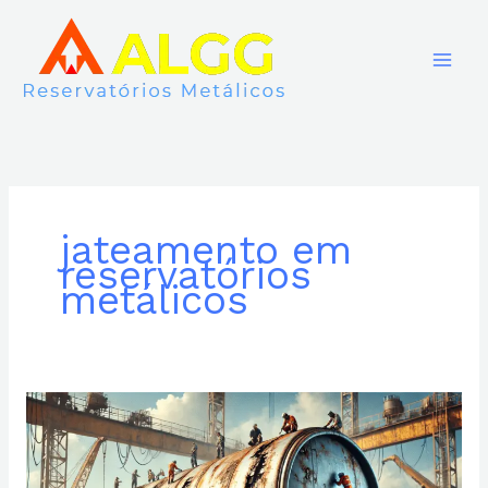
Ir
para
o
conteúdo
jateamento em
reservatórios
metálicos
Jateamento
Abrasivo
em
Caixas