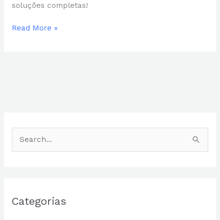
soluções completas!
Read More »
P
e
s
q
Categorias
u
i