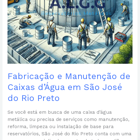
do
Rio
Preto
Fabricação e Manutenção de
Caixas d’Água em São José
do Rio Preto
Se você está em busca de uma caixa d’água
metálica ou precisa de serviços como manutenção,
reforma, limpeza ou instalação de base para
reservatórios, São José do Rio Preto conta com uma