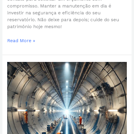
compromisso. Manter a manutenção em dia é
investir na segurança e eficiência do seu
reservatório. Não deixe para depois; cuide do seu
patrimônio hoje mesmo!
Read More »
Impermeabilização
de
Caixa
d’Água
Metálica:
Protegendo
seu
Reservatório
Contra
a
Oxidação