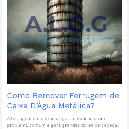
D’Água
Metálica?
Como Remover Ferrugem de
Caixa D’Água Metálica?
A ferrugem em caixas d’água metálicas é um
problema comum e gera grandes dores de cabeça.