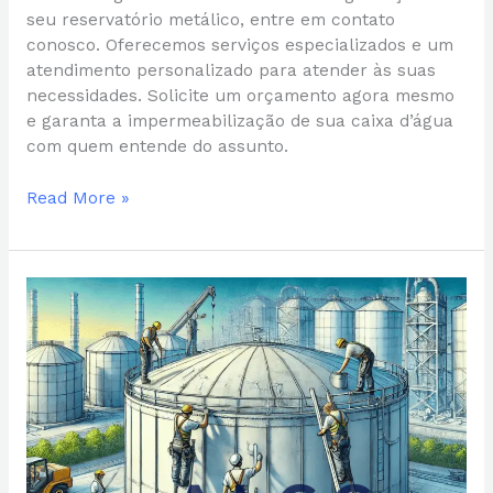
seu reservatório metálico, entre em contato
conosco. Oferecemos serviços especializados e um
atendimento personalizado para atender às suas
necessidades. Solicite um orçamento agora mesmo
e garanta a impermeabilização de sua caixa d’água
com quem entende do assunto.
Read More »
Fabricação
e
Manutenção
de
Caixas
d’Água
em
São
José